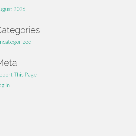
ugust 2026
Categories
ncategorized
Meta
eport This Page
og in